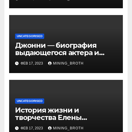
биография, достижения и
вклад в науку
UNCATEGORISED
Джонни — биография
выдающегося актера и
талантливого певца, чья
ФЕВ 17, 2023
MINING_BROTH
артистичность захватывает
миллионы сердец
UNCATEGORISED
История жизни и
творчества Елены
Дубровской — биография,
ФЕВ 17, 2023
MINING_BROTH