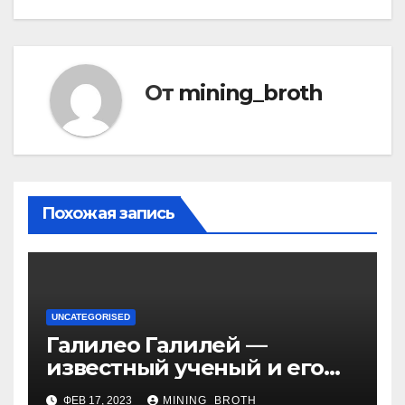
От
mining_broth
Похожая запись
UNCATEGORISED
Галилео Галилей —
известный ученый и его
открытия — краткая
ФЕВ 17, 2023
MINING_BROTH