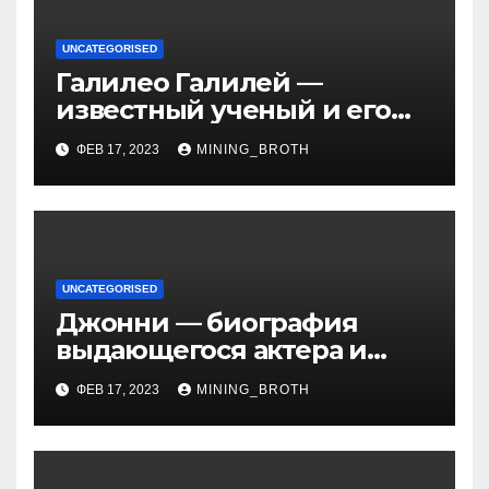
UNCATEGORISED
Галилео Галилей —
известный ученый и его
открытия — краткая
ФЕВ 17, 2023
MINING_BROTH
биография, достижения и
вклад в науку
UNCATEGORISED
Джонни — биография
выдающегося актера и
талантливого певца, чья
ФЕВ 17, 2023
MINING_BROTH
артистичность захватывает
миллионы сердец