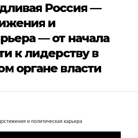
дливая Россия —
тижения и
рьера — от начала
ти к лидерству в
ом органе власти