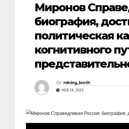
р
Миронов Справе
i
r
а
k
a
биография, дос
в
i
m
и
политическая ка
т
когнитивного пу
ь
представительн
От
mining_broth
ФЕВ 16, 2023