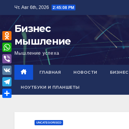
Перейти
Чт. Авг 6th, 2026
2:45:09 PM
к
содержимому
Бизнес
мышление
O
Мышление успеха
d
W
n
h
V
ГЛАВНАЯ
НОВОСТИ
БИЗНЕС
o
a
i
V
k
t
b
НОУТБУКИ И ПЛАНШЕТЫ
K
l
T
s
e
a
e
A
О
r
s
l
p
т
s
e
p
п
UNCATEGORISED
n
g