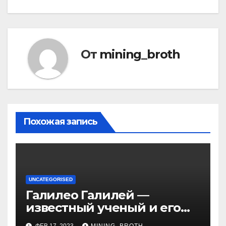
От
mining_broth
Похожая запись
UNCATEGORISED
Галилео Галилей —
известный ученый и его
открытия — краткая
ФЕВ 17, 2023
MINING_BROTH