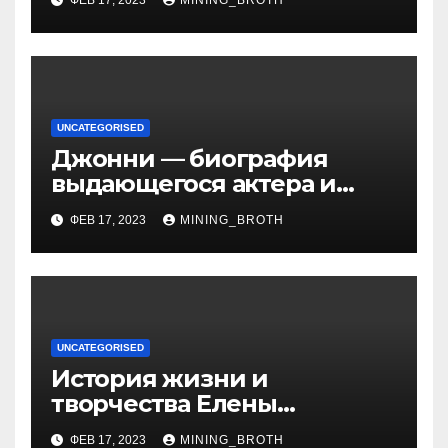
биография, достижения и
вклад в науку
UNCATEGORISED
Джонни — биография
выдающегося актера и
талантливого певца, чья
ФЕВ 17, 2023
MINING_BROTH
артистичность захватывает
миллионы сердец
UNCATEGORISED
История жизни и
творчества Елены
Дубровской — биография,
ФЕВ 17, 2023
MINING_BROTH