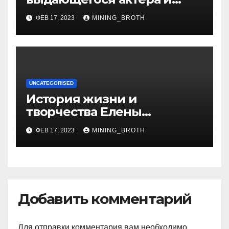
талантливого певца, чья
ФЕВ 17, 2023
MINING_BROTH
артистичность захватывает
миллионы сердец
UNCATEGORISED
История жизни и
творчества Елены
Дубровской — биография,
ФЕВ 17, 2023
MINING_BROTH
достижения, интересные
факты
Добавить комментарий
Для отправки комментария вам необходимо