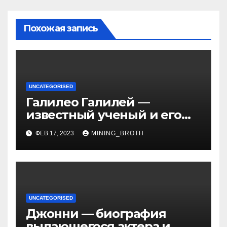
Похожая запись
UNCATEGORISED
Галилео Галилей —
известный ученый и его
открытия — краткая
ФЕВ 17, 2023
MINING_BROTH
биография, достижения и
вклад в науку
UNCATEGORISED
Джонни — биография
выдающегося актера и