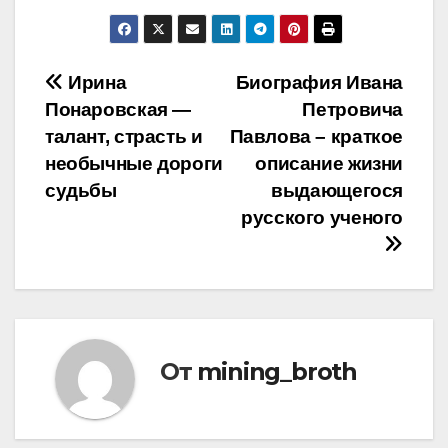
Навигация
Ирина
Биография Ивана
Понаровская —
Петровича
по
талант, страсть и
Павлова – краткое
записям
необычные дороги
описание жизни
судьбы
выдающегося
русского ученого
От
mining_broth