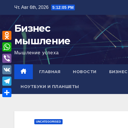
Перейти
Чт. Авг 6th, 2026
5:12:06 PM
к
содержимому
Бизнес
мышление
O
Мышление успеха
d
W
n
h
V
ГЛАВНАЯ
НОВОСТИ
БИЗНЕС
o
a
i
V
k
t
b
НОУТБУКИ И ПЛАНШЕТЫ
K
l
T
s
e
a
e
A
О
r
s
l
p
т
s
e
p
п
UNCATEGORISED
n
g