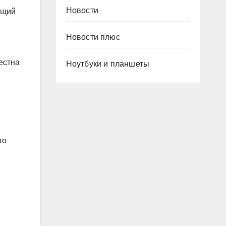
Новости
бщий
Новости плюс
естна
Ноутбуки и планшеты
то