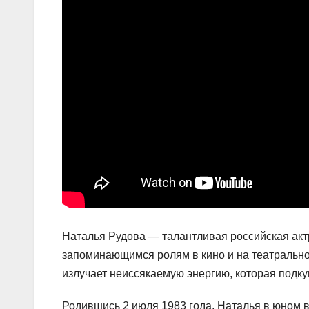
Наталья Рудова — талантливая российская акт
запоминающимся ролям в кино и на театрально
излучает неиссякаемую энергию, которая подку
Родившись 2 июля 1983 года, Наталья в юном в