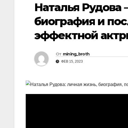
р
Наталья Рудова 
i
r
а
k
a
биография и по
в
i
m
и
эффектной актр
т
ь
От
mining_broth
ФЕВ 15, 2023