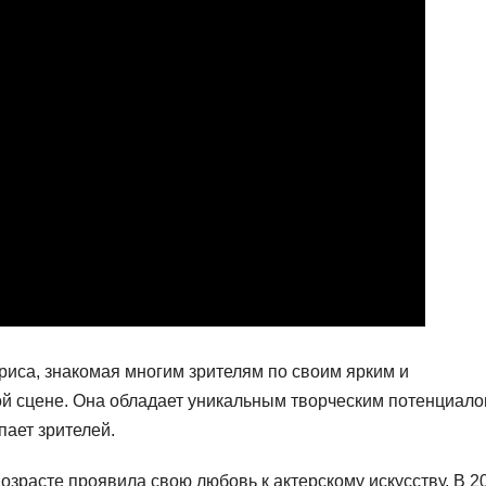
риса, знакомая многим зрителям по своим ярким и
й сцене. Она обладает уникальным творческим потенциало
пает зрителей.
озрасте проявила свою любовь к актерскому искусству. В 2