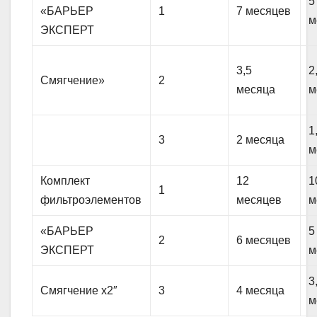
5
«БАРЬЕР
1
7 месяцев
м
ЭКСПЕРТ
3,5
2
Смягчение»
2
месяца
м
1
3
2 месяца
м
Комплект
12
1
1
фильтроэлементов
месяцев
м
«БАРЬЕР
5
2
6 месяцев
ЭКСПЕРТ
м
3
Смягчение х2″
3
4 месяца
м