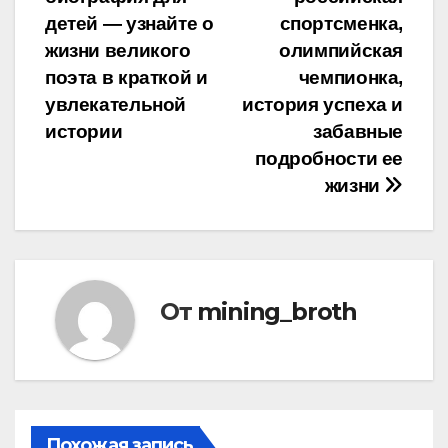
по
детей — узнайте о
спортсменка,
записям
жизни великого
олимпийская
поэта в краткой и
чемпионка,
увлекательной
история успеха и
истории
забавные
подробности ее
жизни
От
mining_broth
Похожая запись