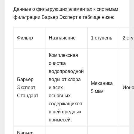
Данные о фильтрующих элементах к системам
фильтрации Барьер Эксперт в таблице ниже:
Фильтр
Назначение
1 ступень
2 ст
Комплексная
очистка
водопроводной
Барьер
воды от хлора
Механика
Эксперт
и всех
Ион
5 мкм
Стандарт
основных
содержащихся
в ней вредных
примесей.
Барьер