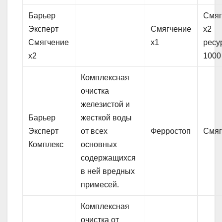
Барьер
Смяг
Эксперт
Смягчение
х2
Смягчение
х1
ресу
х2
1000
Комплексная
очистка
железистой и
Барьер
жесткой воды
Эксперт
от всех
Ферростоп
Смяг
Комплекс
основных
содержащихся
в ней вредных
примесей.
Комплексная
очистка от