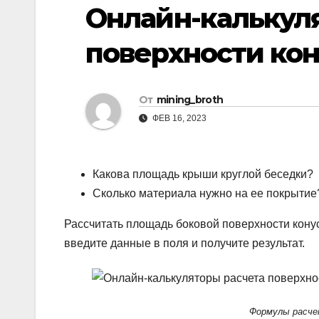
р
Онлайн-калькул
i
r
а
k
a
поверхности кон
в
i
m
и
т
От
mining_broth
ь
ФЕВ 16, 2023
Какова площадь крыши круглой беседки?
Сколько материала нужно на ее покрытие
Рассчитать площадь боковой поверхности кону
введите данные в поля и получите результат.
Формулы расчет