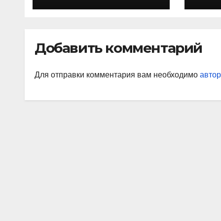
биография,
певц
достижения и
арт
вклад в науку
зах
Добавить комментарий
мил
Для отправки комментария вам необходимо
автор