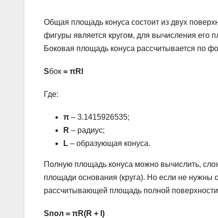
Общая площадь конуса состоит из двух поверх
фигуры является кругом, для вычисления его 
Боковая площадь конуса рассчитывается по ф
S
бок
= πRl
Где:
π
– 3.1415926535;
R
– радиус;
L
– образующая конуса.
Полную площадь конуса можно вычислить, слож
площади основания (круга). Но если не нужны
рассчитывающей площадь полной поверхности 
Sпол
= πR(R + l)