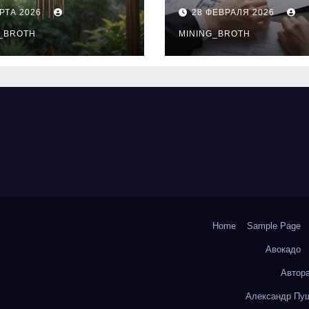
нципы
выдачи,
РТА 2026
28 ФЕВРАЛЯ 2026
чания
процентные
окольчиков
_BROTH
ставки и
MINING_BROTH
требования к
заемщикам
Home
Sample Page
Авокадо
Автор
Александр Пуш