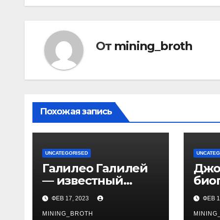
От
mining_broth
Похожая запись
UNCATEGORISED
UNCATEG
Галилео Галилей
Джо
— известный
био
ученый и его
выд
ФЕВ 17, 2023
ФЕВ 1
открытия —
акте
краткая
MINING_BROTH
тал
MINING