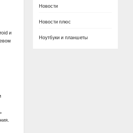
Новости
Новости плюс
oid и
Ноутбуки и планшеты
иевом
и
ь
ния.