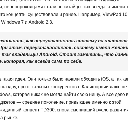
, первопроходцами стали не китайцы, как всегда, а имени
что концепты существовали и ранее. Например, ViewPad 10
Windows 7 и Android 2.3.
ачивались, как переустановить систему на планшете
При этом, переустанавливать систему имели желан
, так владельцы Android. Стоит заметить, что данн
 которая, как всегда сама по себе.
 такая идея. Они только было начали обходить iOS, а так ка
шь одну, про остальных конкурентов в Калифорнии даже не
ws, которая никак не могла найти свою нишу. А всё дело в
аджетов — среднее поколение, привыкшее именно к этой
ожиданный концепт TD300, снова сменивший русло развити
а рынке.