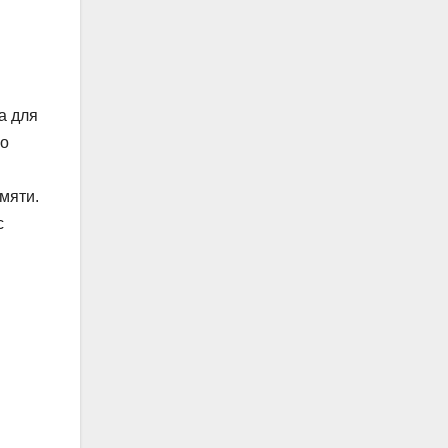
а для
но
мяти.
с