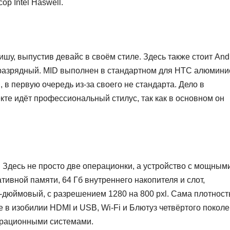
р Intel Haswell.
шу, выпустив девайс в своём стиле. Здесь также стоит Andr
4-разрядный. MID выполнен в стандартном для HTC алюмин
, в первую очередь из-за своего не стандарта. Дело в
кте идёт профессиональный стилус, так как в основном он
. Здесь не просто две операционки, а устройство с мощным
тивной памяти, 64 Гб внутреннего накопителя и слот,
дюймовый, с разрешением 1280 на 800 pxl. Сама плотност
е в изобилии HDMI и USB, Wi-Fi и Блютуз четвёртого поколе
ерационными системами.