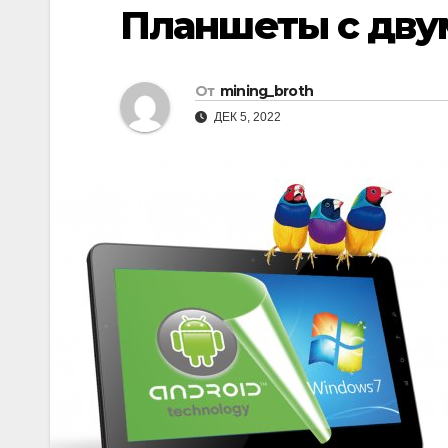
р
Планшеты с дву
i
r
а
k
a
в
От
mining_broth
i
m
и
ДЕК 5, 2022
т
ь