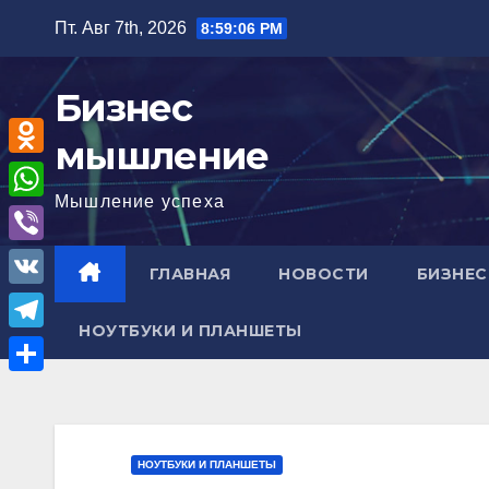
Перейти
Пт. Авг 7th, 2026
8:59:07 PM
к
содержимому
Бизнес
мышление
O
Мышление успеха
d
W
n
h
V
ГЛАВНАЯ
НОВОСТИ
БИЗНЕС
o
a
i
V
k
t
b
НОУТБУКИ И ПЛАНШЕТЫ
K
l
T
s
e
a
e
A
О
r
s
l
p
т
s
e
p
п
НОУТБУКИ И ПЛАНШЕТЫ
n
g