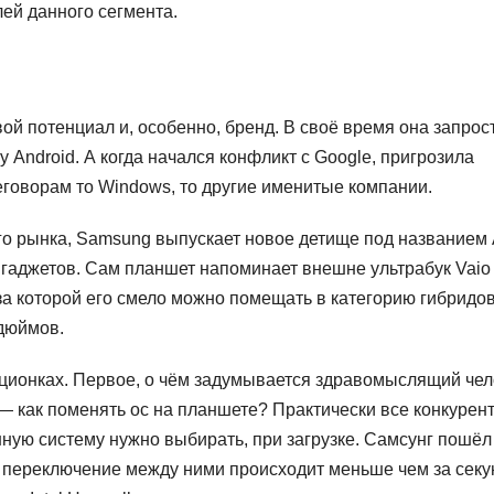
ей данного сегмента.
ой потенциал и, особенно, бренд. В своё время она запрос
 Android. А когда начался конфликт с Google, пригрозила
реговорам то Windows, то другие именитые компании.
го рынка, Samsung выпускает новое детище под названием 
гаджетов. Сам планшет напоминает внешне ультрабук Vaio
за которой его смело можно помещать в категорию гибридов
 дюймов.
ационках. Первое, о чём задумывается здравомыслящий чел
 как поменять ос на планшете? Практически все конкурен
ную систему нужно выбирать, при загрузке. Самсунг пошёл
переключение между ними происходит меньше чем за секу