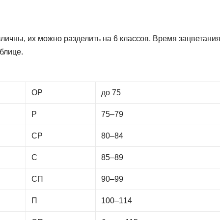
личны, их можно разделить на 6 классов. Время зацветани
блице.
ОР
до 75
Р
75–79
СР
80–84
С
85–89
СП
90–99
П
100–114