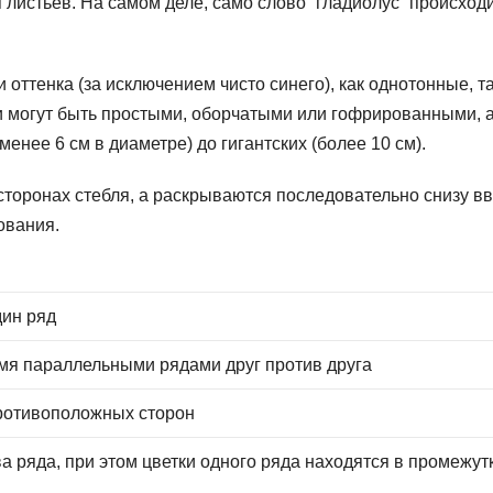
листьев. На самом деле, само слово “гладиолус” происходи
оттенка (за исключением чисто синего), как однотонные, та
и могут быть простыми, оборчатыми или гофрированными, а
нее 6 см в диаметре) до гигантских (более 10 см).
 сторонах стебля, а раскрываются последовательно снизу вв
ования.
дин ряд
мя парал­лельными рядами друг против друга
ро­тивоположных сторон
а ряда, при этом цветки одного ряда находятся в промежут