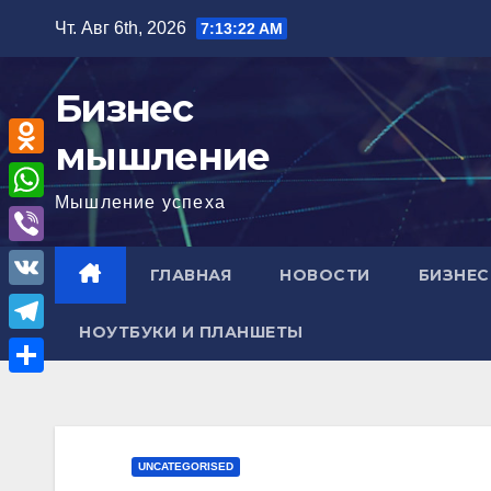
Перейти
Чт. Авг 6th, 2026
7:13:23 AM
к
содержимому
Бизнес
мышление
O
Мышление успеха
d
W
n
h
V
ГЛАВНАЯ
НОВОСТИ
БИЗНЕС
o
a
i
V
k
t
b
НОУТБУКИ И ПЛАНШЕТЫ
K
l
T
s
e
a
e
A
О
r
s
l
p
т
s
e
p
п
UNCATEGORISED
n
g