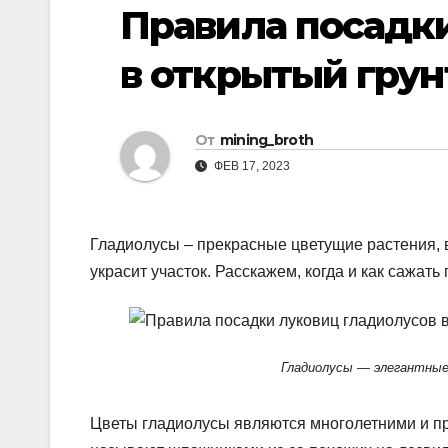
р
Правила посадк
i
r
а
k
a
в открытый грун
в
i
m
и
т
От
mining_broth
ь
ФЕВ 17, 2023
Гладиолусы – прекрасные цветущие растения,
украсит участок. Расскажем, когда и как сажать
Гладиолусы — элегантные
Цветы гладиолусы являются многолетними и при