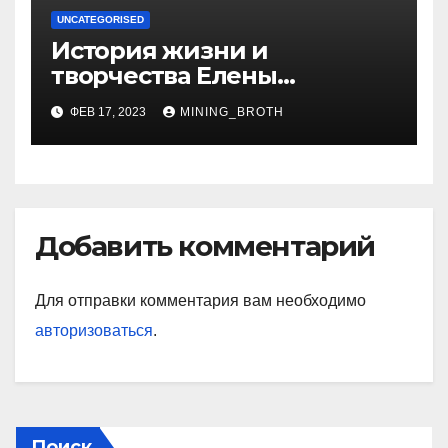
UNCATEGORISED
История жизни и
творчества Елены
Дубровской — биография,
ФЕВ 17, 2023
MINING_BROTH
достижения, интересные
факты
Добавить комментарий
Для отправки комментария вам необходимо
авторизоваться
.
Поиск