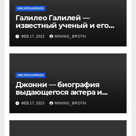
UNCATEGORISED
Галилео Галилей —
известный ученый и его
открытия — краткая
ФЕВ 17, 2023
MINING_BROTH
биография, достижения и
вклад в науку
UNCATEGORISED
Джонни — биография
выдающегося актера и
талантливого певца, чья
ФЕВ 17, 2023
MINING_BROTH
артистичность захватывает
миллионы сердец