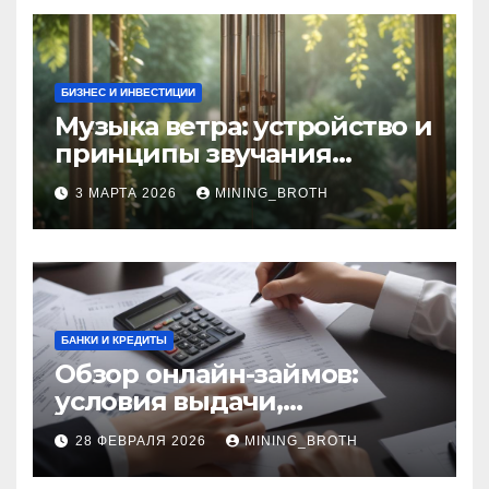
БИЗНЕС И ИНВЕСТИЦИИ
Музыка ветра: устройство и
принципы звучания
колокольчиков
3 МАРТА 2026
MINING_BROTH
БАНКИ И КРЕДИТЫ
Обзор онлайн-займов:
условия выдачи,
процентные ставки и
28 ФЕВРАЛЯ 2026
MINING_BROTH
требования к заемщикам