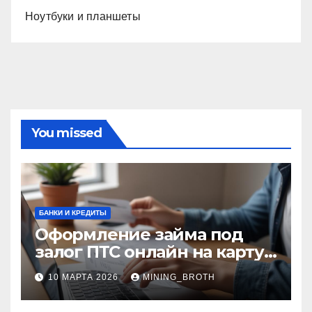
Ноутбуки и планшеты
You missed
БАНКИ И КРЕДИТЫ
Оформление займа под
залог ПТС онлайн на карту
без визита в офис: порядок,
10 МАРТА 2026
MINING_BROTH
требования и документы