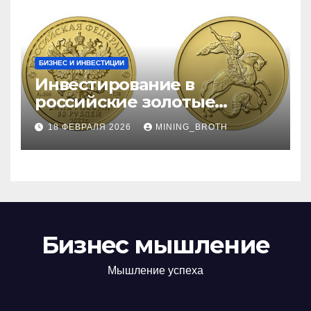
БИЗНЕС И ИНВЕСТИЦИИ
Инвестирование в
российские золотые
монеты: подробное
18 ФЕВРАЛЯ 2026
MINING_BROTH
руководство
Бизнес мышление
Мышление успеха