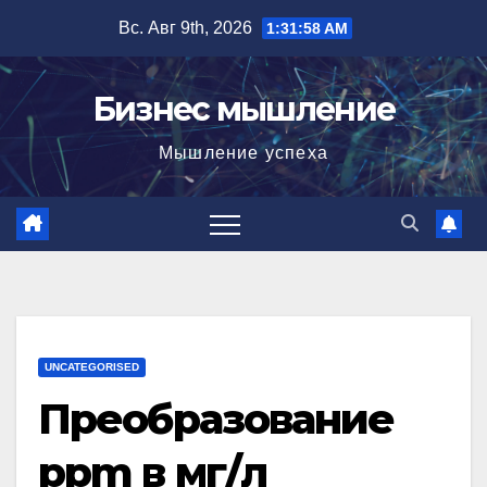
Перейти
Вс. Авг 9th, 2026
1:31:59 AM
к
содержимому
Бизнес мышление
Мышление успеха
UNCATEGORISED
Преобразование
ppm в мг/л