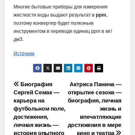
Многие бытовые приборы для измерения
жесткости воды выдают результат в
ppm
,
поэтому конвертер будет полезным
инструментом в переводе единиц ppm в мг/
дм3.
Источник
Навигация
Биография
Актриса Панина —
Сергей Семак —
открытие сезона —
по
карьера на
биография, личная
записям
футбольном поле,
жизнь и
достижения,
впечатляющие
личная жизнь —
достижения в мире
история опытного
кино и театра