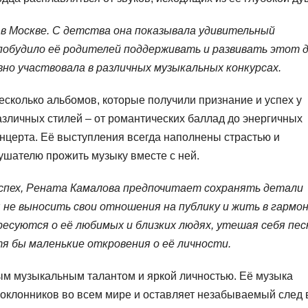
 в Москве. С детства она показывала удивительный
побудило её родителей поддерживать и развивать этот д
вно участвовала в различных музыкальных конкурсах.
сколько альбомов, которые получили признание и успех у
азличных стилей – от романтических баллад до энергичных
онцерта. Её выступления всегда наполнены страстью и
шателю прожить музыку вместе с ней.
успех, Рената Камалова предпочитает сохранять детали
 не выносить свои отношения на публику и жить в гармон
ересуются о её любимых и близких людях, утешая себя пе
тя бы маленькие откровения о её личности.
ым музыкальным талантом и яркой личностью. Её музыка
оклонников во всем мире и оставляет незабываемый след 