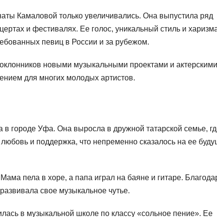
наты Камаловой только увеличивались. Она выпустила ряд
ертах и фестивалях. Ее голос, уникальный стиль и харизм
ебованных певиц в России и за рубежом.
поклонников новыми музыкальными проектами и актерским
вением для многих молодых артистов.
а в городе Уфа. Она выросла в дружной татарской семье, гд
 любовь и поддержка, что непременно сказалось на ее буд
ма пела в хоре, а папа играл на баяне и гитаре. Благода
 развивала свое музыкальное чутье.
илась в музыкальной школе по классу «сольное пение». Ее