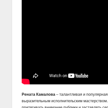
Рената Камалова
– талантливая и популярна
выразительным исполнительским мастерством. 
притягивать внимание публики и заставлять сер