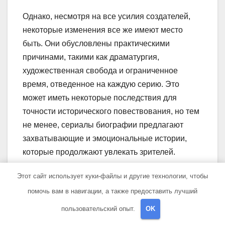
Однако, несмотря на все усилия создателей,
некоторые изменения все же имеют место
быть. Они обусловлены практическими
причинами, такими как драматургия,
художественная свобода и ограниченное
время, отведенное на каждую серию. Это
может иметь некоторые последствия для
точности исторического повествования, но тем
не менее, сериалы биографии предлагают
захватывающие и эмоциональные истории,
которые продолжают увлекать зрителей.
Таким образом, при просмотре сериалов,
Этот сайт использует куки-файлы и другие технологии, чтобы
основанных на реальных событиях, важно
помочь вам в навигации, а также предоставить лучший
принимать во внимание, что они являются
пользовательский опыт.
OK
интерпретацией исторических фактов и не