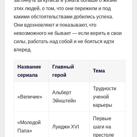
заглянуть за кулисы и узнать больше о жизни
этих людей, о том, что они пережили и под
какими обстоятельствами добились успеха.
Они вдохновляют и показывают, что
невозможного не бывает — если верить в свои
силы, работать над собой и не бояться идти
вперед.
Название
Главный
Тема
сериала
герой
Трудности
Альберт
«Величие»
ученой
Эйнштейн
карьеры
Первые
«Молодой
Луиджи XVI
шаги на
Папа»
престоле