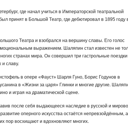
тербург, где начал учиться в Императорской театральной
 был принят в Большой Театр, где дебютировал в 1895 году 
ольшого Театра и взобрался на вершину славы. Его голос
эмоциональным выражением. Шаляпин стал известен не то
многих странах мира. Он совершил три гастрольные поездки
 и славу.
стофель в опере «Фауст» Шарля Гуно, Борис Годунов в
усанина в «Жизни за царя» Глинки и многие другие. Шаляп
кино и играя на драматической сцене.
тавив после себя выдающееся наследие в русской и миров
 развитие оперного искусства остаётся непревзойдённым, а
их пор восхищают и вдохновляют многих.