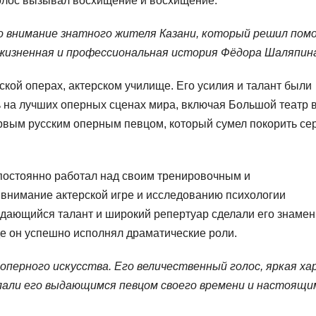
голос вызывал восхищение и восхищение.
ло внимание знатного жителя Казани, который решил пом
 жизненная и профессиональная история Фёдора Шаляпин
кой операх, актерском училище. Его усилия и талант были
ь на лучших оперных сценах мира, включая Большой театр 
рвым русским оперным певцом, который сумел покорить се
постоянно работал над своим тренировочным и
 внимание актерской игре и исследованию психологии
ыдающийся талант и широкий репертуар сделали его знаме
 где он успешно исполнял драматические роли.
перного искусства. Его величественный голос, яркая ха
елали его выдающимся певцом своего времени и настоящи