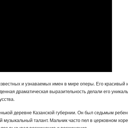
звестных и узнаваемых имен в мире оперы. Его красивый 
денная драматическая выразительность делали его уникал
усства.
нькой деревне Казанской губернии. Он был седьмым ребен
й музыкальный талант. Мальчик часто пел в церковном хоре