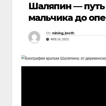
р
Шаляпин — путь
i
r
а
k
a
мальчика до оп
в
i
m
и
т
От
mining_broth
ь
ФЕВ 16, 2023