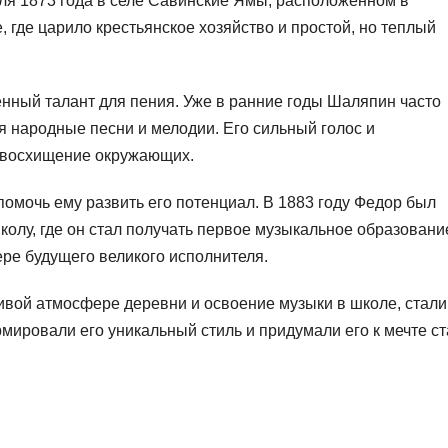
я 1873 года в селе Савинские Ямы, расположенном в
 где царило крестьянское хозяйство и простой, но теплый
нный талант для пения. Уже в ранние годы Шаляпин часто
я народные песни и мелодии. Его сильный голос и
 восхищение окружающих.
омочь ему развить его потенциал. В 1883 году Федор был
олу, где он стал получать первое музыкальное образовани
ере будущего великого исполнителя.
вой атмосфере деревни и освоение музыки в школе, стали
мировали его уникальный стиль и придумали его к мечте ст