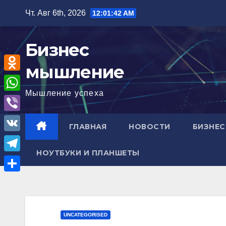
Перейти
Чт. Авг 6th, 2026
12:01:43 AM
к
содержимому
Бизнес
мышление
O
Мышление успеха
d
W
n
h
V
ГЛАВНАЯ
НОВОСТИ
БИЗНЕС
o
a
i
V
k
t
b
НОУТБУКИ И ПЛАНШЕТЫ
K
l
T
s
e
a
e
A
О
r
s
l
p
т
s
e
p
п
UNCATEGORISED
n
g