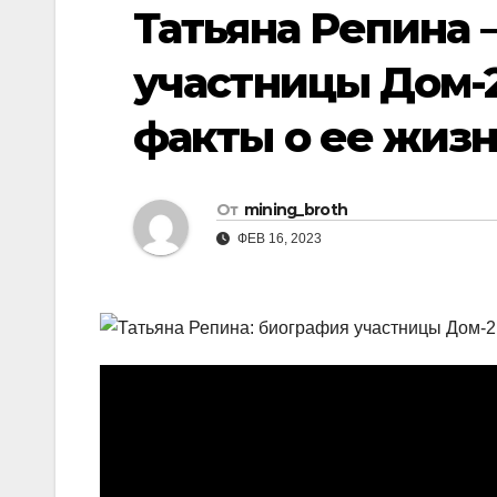
р
Татьяна Репина
i
r
а
k
a
участницы Дом-
в
i
m
и
факты о ее жиз
т
ь
От
mining_broth
ФЕВ 16, 2023