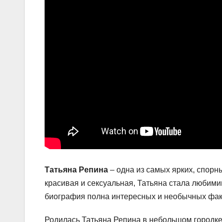
Татьяна Репина
– одна из самых ярких, спорн
красивая и сексуальная, Татьяна стала любими
биография полна интересных и необычных факт
Родилась Татьяна Репина в небольшом городке