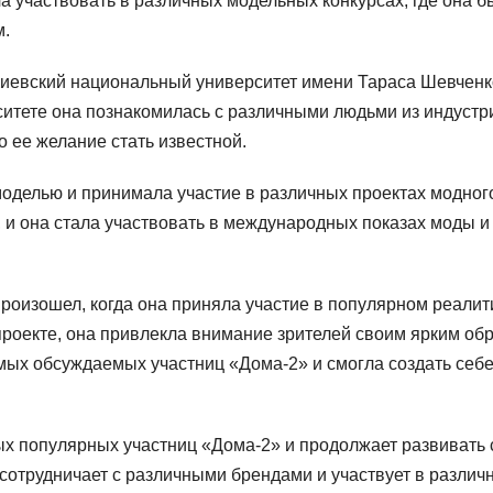
ала участвовать в различных модельных конкурсах, где она б
м.
Киевский национальный университет имени Тараса Шевченк
ситете она познакомилась с различными людьми из индустр
о ее желание стать известной.
моделью и принимала участие в различных проектах модног
, и она стала участвовать в международных показах моды и
роизошел, когда она приняла участие в популярном реалит
проекте, она привлекла внимание зрителей своим ярким об
амых обсуждаемых участниц «Дома-2» и смогла создать себ
ых популярных участниц «Дома-2» и продолжает развивать
 сотрудничает с различными брендами и участвует в различ