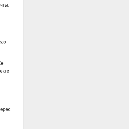
ечты.
его
Ее
екте
терес