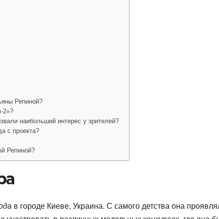
ьяны Репиной?
м-2»?
ызвали наибольший интерес у зрителей?
а с проекта?
ой Репиной?
ра
ода
в городе Киеве, Украина. С самого детства она проявля