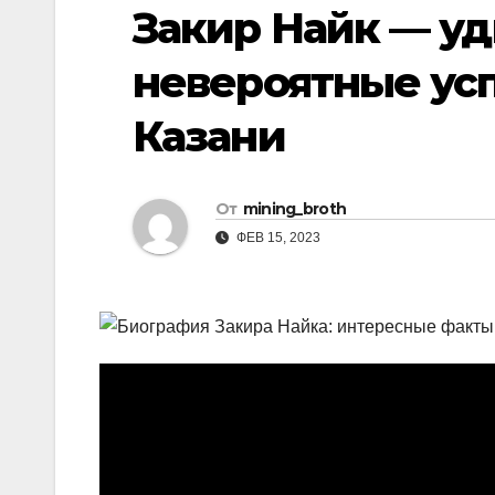
р
Закир Найк — уд
i
r
а
k
a
невероятные усп
в
i
m
и
Казани
т
ь
От
mining_broth
ФЕВ 15, 2023