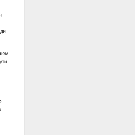
я
еди
йшем
ути
о
о