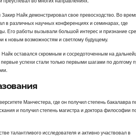
ый преуспевал во многих направлениях.
й Закир Найк демонстрировал свое превосходство. Во врем
вал в различных научных конференциях и семинарах, где
ды. Его работы вызывали большой интерес и признание ср
ери к новым возможностям и светлому будущему.
ир Найк оставался скромным и сосредоточенным на дальне
и первые успехи стали только первыми шагами по долгому п
ии.
азования
ерситете Манчестера, где он получил степень бакалавра п
скания и получил степень магистра и доктора философии п
стве талантливого исследователя и активно участвовал в