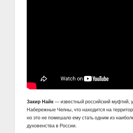
Закир Найк
— известный российский муфтий, у
Набережные Челны, что находится на территор
но это не помешало ему стать одним из наибо
духовенства в России.