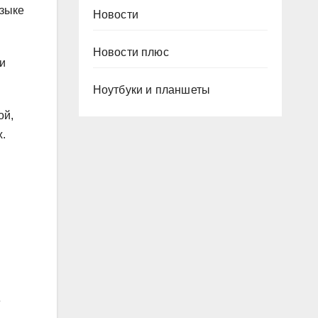
узыке
Новости
Новости плюс
и
Ноутбуки и планшеты
ой,
х.
е