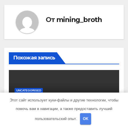
От
mining_broth
Похожая запись
UNCATEGORISED
Галилео Галилей —
Этот сайт использует куки-файлы и другие технологии, чтобы
известный ученый и его
помочь вам в навигации, а также предоставить лучший
открытия — краткая
ФЕВ 17, 2023
MINING_BROTH
биография, достижения и
пользовательский опыт.
OK
вклад в науку