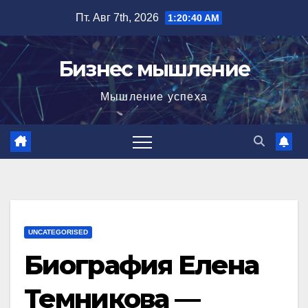
Перейти
Пт. Авг 7th, 2026
1:20:41 AM
к
содержимому
Бизнес мышление
Мышление успеха
UNCATEGORISED
Биография Елена
Темникова —