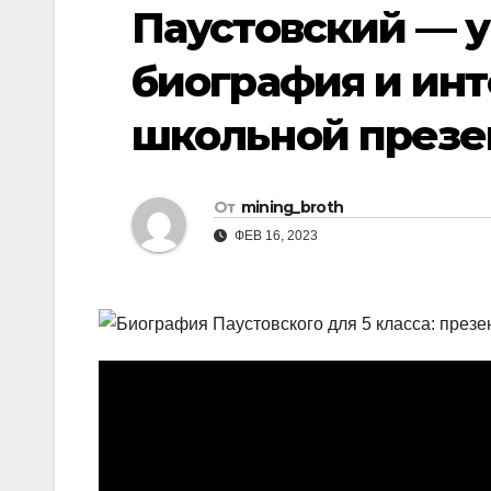
р
Паустовский — 
i
r
а
k
a
биография и ин
в
i
m
и
школьной презе
т
ь
От
mining_broth
ФЕВ 16, 2023