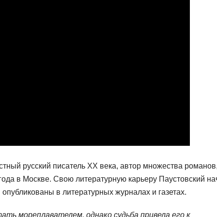
тный русский писатель XX века, автор множества романов
 года в Москве. Свою литературную карьеру Паустовский на
и опубликованы в литературных журналах и газетах.
ать мореплавателем, однако судьба привела его к