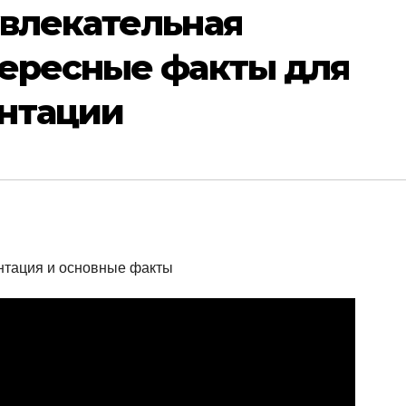
увлекательная
тересные факты для
нтации