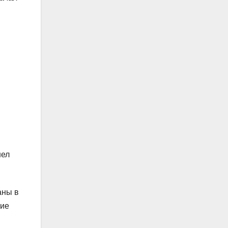
шел
аны в
ние