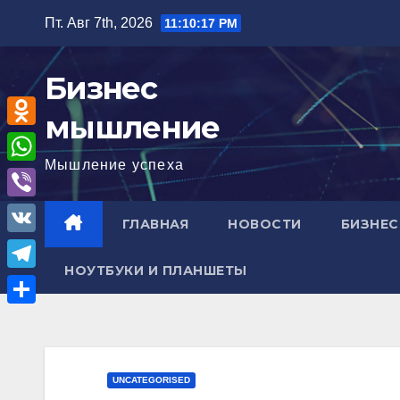
Перейти
Пт. Авг 7th, 2026
11:10:18 PM
к
содержимому
Бизнес
мышление
O
Мышление успеха
d
W
n
h
V
ГЛАВНАЯ
НОВОСТИ
БИЗНЕС
o
a
i
V
k
t
b
НОУТБУКИ И ПЛАНШЕТЫ
K
l
T
s
e
a
e
A
О
r
s
l
p
т
s
e
p
п
UNCATEGORISED
n
g