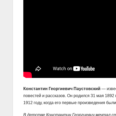
Константин Георгиевич Паустовский
— извес
повестей и рассказов. Он родился 31 мая 1892
1912 году, когда его первые произведения был
В детстве Константин Георгиевич мечтал ст