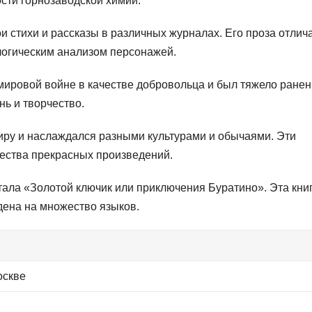
сти горнозаводской химии.
и стихи и рассказы в различных журналах. Его проза отлич
логическим анализом персонажей.
мировой войне в качестве добровольца и был тяжело ранен
ь и творчество.
иру и наслаждался разными культурами и обычаями. Эти
ества прекрасных произведений.
тала «Золотой ключик или приключения Буратино». Эта кни
дена на множество языков.
оскве