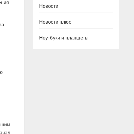
ения
Новости
Новости плюс
ва
Ноутбуки и планшеты
го
льшим
начал