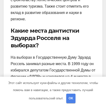
развитию туризма. Также стоит отметить его
вклад в развитие образования и науки в
регионе.
Какие места дантистки
Эдуарда Росселя на
выборах?
На выборах в Государственную Думу Эдуард
Россель занимал разные места. В 1999 году он
избирался депутатом Государственной Думы от
фракции «ЛДПР» и находился на 4-м месте в
списке кандидатов этой партии. В 2003 году он
Этот сайт использует куки-файлы и другие технологии, чтобы
снова был избран депутатом Государственной
помочь вам в навигации, а также предоставить лучший
Думы, но уже от партии «Единая Россия» и
пользовательский опыт.
OK
занимал 8-е место в списке. В последующие