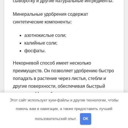
сыворотку и другие натуральные ингредиенты.
Минеральные удобрения содержат
синтетические компоненты:
азотнокислые соли;
калийные соли;
фосфаты.
Некорневой способ имеет несколько
преимуществ. Он позволяет удобрению быстро
попадать в растение через листья, стебли и
другие поверхности, обеспечивая быстрый
результат. Может быть полезен в тех случаях,
Этот сайт использует куки-файлы и другие технологии, чтобы
когда корневая система повреждена. Так же как
помочь вам в навигации, а также предоставить лучший
корневая подкормка, некорневая может помочь
улучшить здоровье растений, снизить риск
пользовательский опыт.
OK
заболеваний и увеличить урожайность.