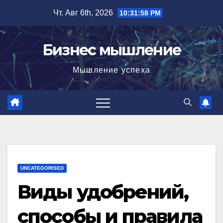
Перейти
Чт. Авг 6th, 2026
10:31:59 PM
к
содержимому
Бизнес мышление
Мышление успеха
UNCATEGORISED
Виды удобрений,
способы и правила